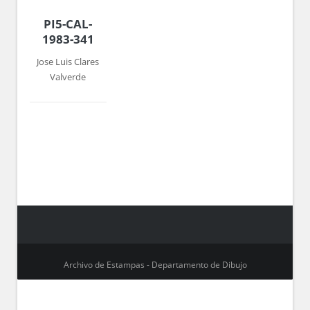
PI5-CAL-
1983-341
Jose Luis Clares
Valverde
Archivo de Estampas - Departamento de Dibujo