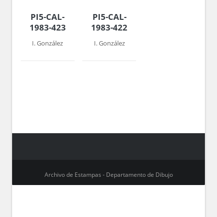
PI5-CAL-
PI5-CAL-
1983-423
1983-422
I. González
I. González
Archivo de Estampas - Departamento de Dibujo