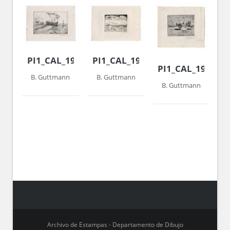
PI1_CAL_1978_042
PI1_CAL_1978_041
PI1_CAL_1977_0
B. Guttmann
B. Guttmann
B. Guttmann
Archivo de Estampas - Departamento de Dibujo