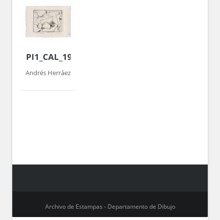
PI1_CAL_1977_015
Andrés Herráez
Archivo de Estampas - Departamento de Dibujo